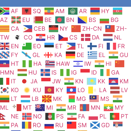
AF
SQ
AM
AR
HY
AZ
EU
BE
BN
BS
BG
CA
CEB
NY
ZH-CN
ZH-
TW
CO
HR
CS
DA
NL
EN
EO
ET
TL
FI
FR
FY
GL
KA
DE
EL
GU
HT
HA
HAW
IW
HI
HMN
HU
IS
IG
ID
GA
IT
JA
JW
KN
KK
KM
KO
KU
KY
LO
LA
LV
LT
LB
MK
MG
MS
ML
MT
MI
MR
MN
MY
NE
NO
PS
FA
PL
PT
PA
RO
RU
SM
GD